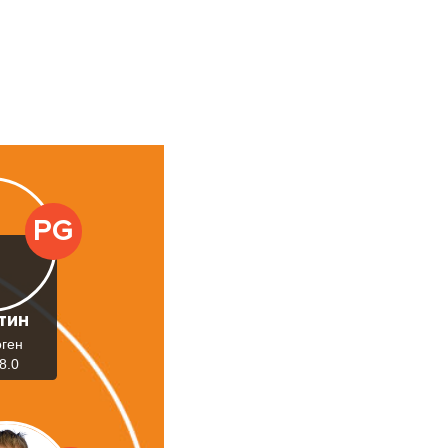
PG
тин
оген
8.0