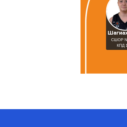
Шагиа
СШОР №
КПД 