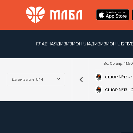
ГЛАВНАЯ
ДИВИЗИОН U14
ДИВИЗИОН U12
ПУ
Вс, 05 апр. 11:50
Турнир:
СШОР №13 - 1
Дивизион U14
СШОР №13 - 