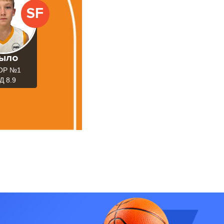
SF
зыло
ОР №1
Д 8.9