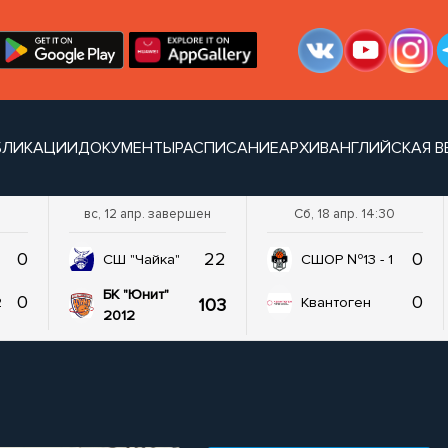
БЛИКАЦИИ
ДОКУМЕНТЫ
РАСПИСАНИЕ
АРХИВ
АНГЛИЙСКАЯ В
вс, 12 апр. завершен
Сб, 18 апр. 14:30
0
22
0
СШ "Чайка"
СШОР №13 - 1
БК "Юнит"
0
0
103
2
Квантоген
2012