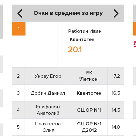
Очки в среднем за игру
1
Работин Иван
Квантоген
20.1
БК
2
Унрау Егор
17.2
"Легион"
3
Добин Даниил
Квантоген
16.5
Епифанов
4
СШОР №1
14.5
Анатолий
Плахтеева
СШОР №1
5
14.0
Юлия
Д2012