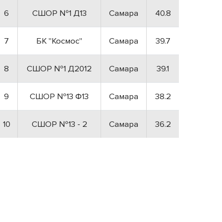
6
СШОР №1 Д13
Самара
40.8
7
БК "Космос"
Самара
39.7
8
СШОР №1 Д2012
Самара
39.1
9
СШОР №13 Ф13
Самара
38.2
10
СШОР №13 - 2
Самара
36.2