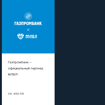
Газпромбанк –
Вайлдкард на
официальный партнер
Суперфинал МЛБЛ.
МЛБЛ!
Готовы его забрать?
06 ИЮЛЯ
23 ИЮНЯ