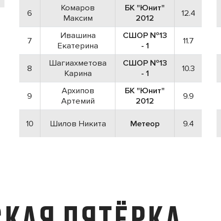
Комаров
БК "Юнит"
6
12.4
Максим
2012
Ивашина
СШОР №13
7
11.7
Екатерина
- 1
Шагиахметова
СШОР №13
8
10.3
Карина
- 1
Архипов
БК "Юнит"
9
9.9
Артемий
2012
10
Шилов Никита
Метеор
9.4
КАЯ ПЯТЁРКА