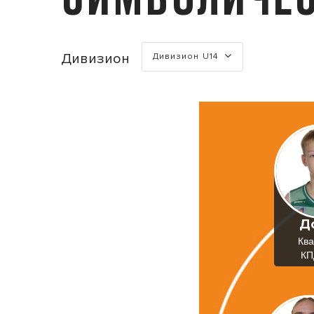
Турнир
Дивизион
Дивизион U14
Д
Ква
КП