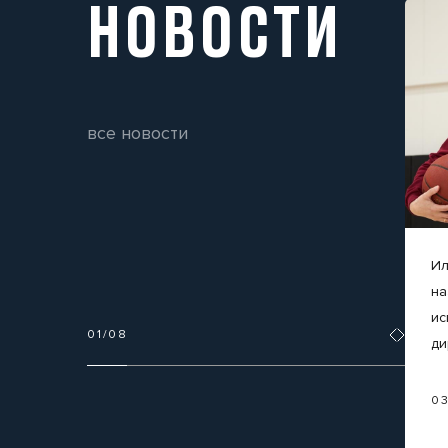
НОВОСТИ
все новости
Ил
на
ис
01
/
08
ди
0