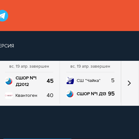
ЕРСИЯ
вс, 19 апр. завершен
вс, 19 апр. завершен
пт,
СШОР №1
5
45
СШ "Чайка"
Д2012
95
СШОР №1 Д13
40
Квантоген