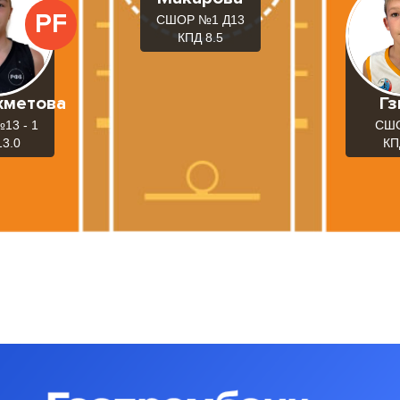
PF
СШОР №1 Д13
КПД 8.5
хметова
Г
13 - 1
СШ
13.0
КП