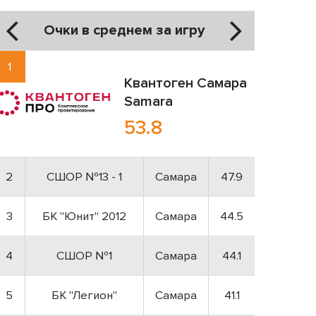
Очки в среднем за игру
1
Квантоген
Самара
Samara
53.8
2
СШОР №13 - 1
Самара
47.9
3
БК "Юнит" 2012
Самара
44.5
4
СШОР №1
Самара
44.1
5
БК "Легион"
Самара
41.1