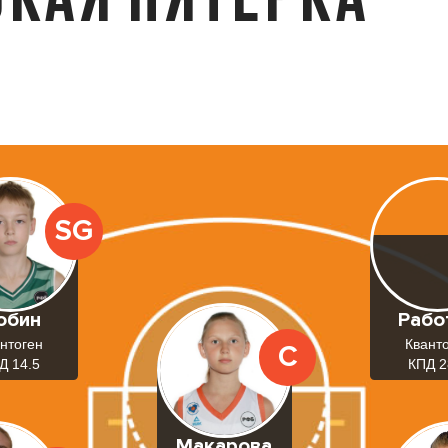
SG
обин
Рабо
нтоген
Квант
C
Д 14.5
КПД 2
Макарова