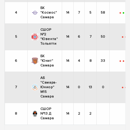
БК
4
"Космос"
14
7
5
58
-
+
+
Самара
СШОР
№2
5
14
6
7
50
-
-
-
"Ювента"
Тольятти
БК
6
"Юнит"
14
4
8
33
-
-
-
Самара
АБ
"Самара-
7
Юниор"
14
0
13
0
-
-
-
М15
Самара
СШОР
8
№13 Д
14
2
2
+
Самара