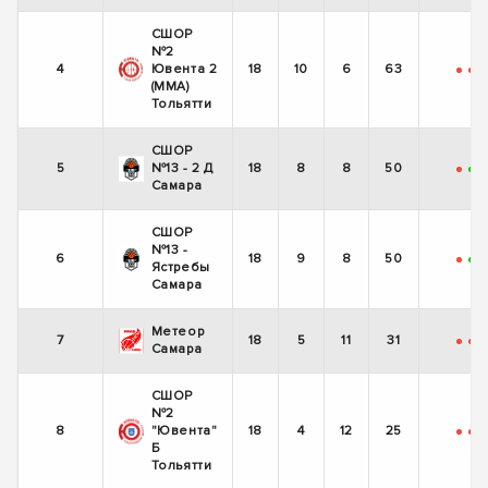
СШОР
№2
4
Ювента 2
18
10
6
63
-
-
(ММА)
Тольятти
СШОР
5
№13 - 2 Д
18
8
8
50
-
+
Самара
СШОР
№13 -
6
18
9
8
50
-
+
-
Ястребы
Самара
Метеор
7
18
5
11
31
-
-
Самара
СШОР
№2
8
"Ювента"
18
4
12
25
-
-
-
Б
Тольятти