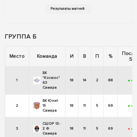
ГРУППА Б
После
Место
Команда
И
В
П
%
5 и
БК
"Космос"
1
18
14
2
88
+
+
63
Самара
БК Юнит
2
15
18
11
5
69
+
+
-
Самара
СШОР 13-
3
2 Ф
18
11
5
69
-
+
Самара