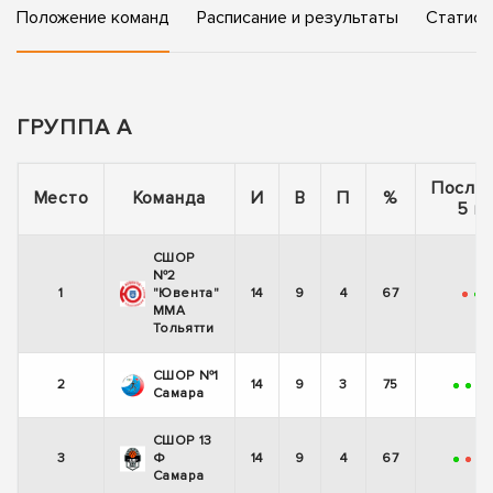
Положение команд
Расписание и результаты
Статист
ГРУППА А
После
Место
Команда
И
В
П
%
5 и
СШОР
№2
1
"Ювента"
14
9
4
67
-
+
ММА
Тольятти
СШОР №1
2
14
9
3
75
+
+
-
Самара
СШОР 13
3
Ф
14
9
4
67
+
-
+
Самара