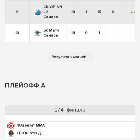
СШОР №1
9
- 2
18
1
15
6
+
-
-
Самара
БК Матч
10
18
0
1
Самара
ПЛЕЙОФФ А
1/4 финала
"Ювента" ММА
СШОР №13 Д