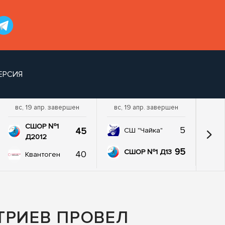
ЕРСИЯ
вс, 19 апр. завершен
вс, 19 апр. завершен
пт,
СШОР №1
5
45
СШ "Чайка"
Д2012
95
СШОР №1 Д13
40
Квантоген
ТРИЕВ ПРОВЕЛ