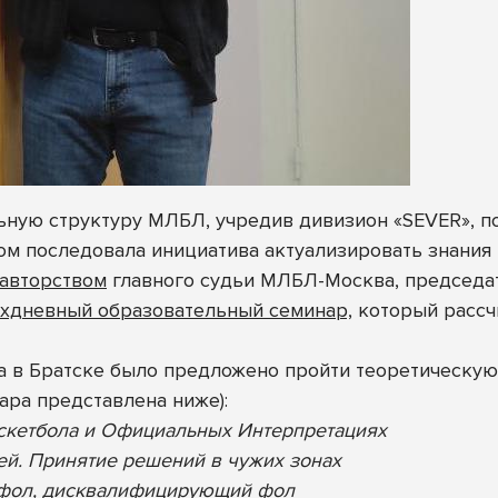
ьную структуру МЛБЛ, учредив дивизион «SEVER», п
ом последовала инициатива актуализировать знания 
 авторством
главного судьи МЛБЛ-Москва, председа
хдневный образовательный семинар,
который рассчи
ра в Братске было предложено пройти теоретическую
ара представлена ниже):
аскетбола и Официальных
Интерпретациях
дей. Принятие решений в чужих зонах
 фол, дисквалифицирующий фол