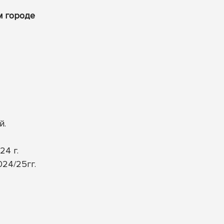
м городе
й.
4 г.
24/25гг.