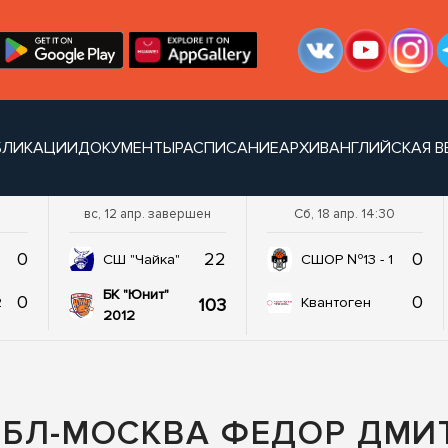
БЛИКАЦИИ
ДОКУМЕНТЫ
РАСПИСАНИЕ
АРХИВ
АНГЛИЙСКАЯ В
вс, 12 апр. завершен
Сб, 18 апр. 14:30
0
22
0
СШ "Чайка"
СШОР №13 - 1
БК "Юнит"
0
0
103
2
Квантоген
2012
ЛБЛ-МОСКВА ФЕДОР ДМИ