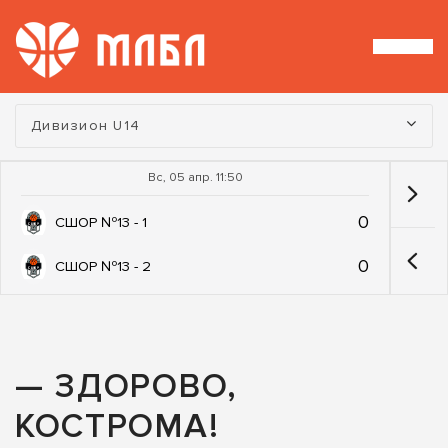
Турнир:
Дивизион U14
Вс, 05 апр. 11:50
0
СШОР №13 - 1
0
СШОР №13 - 2
— ЗДОРОВО,
КОСТРOМА!