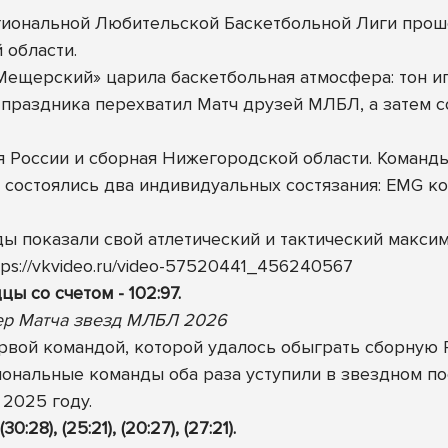
гиональной Любительской Баскетбольной Лиги прош
 области.
ещерский» царила баскетбольная атмосфера: тон и
 праздника перехватил Матч друзей МЛБЛ, а затем 
я России и сборная Нижегородской области. Команд
 состоялись два индивидуальных состязания: EMG к
ы показали свой атлетический и тактический макси
tps://vkvideo.ru/video-57520441_456240567
 со счетом - 102:97.
ер Матча звезд МЛБЛ 2026
рвой командой, которой удалось обыграть сборную 
ональные команды оба раза уступили в звездном пое
 2025 году.
8), (25:21), (20:27), (27:21).