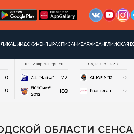
БЛИКАЦИИ
ДОКУМЕНТЫ
РАСПИСАНИЕ
АРХИВ
АНГЛИЙСКАЯ В
вс, 12 апр. завершен
Сб, 18 апр. 14:30
0
22
0
СШ "Чайка"
СШОР №13 - 1
БК "Юнит"
0
0
103
2
Квантоген
2012
ОДСКОЙ ОБЛАСТИ СЕНС