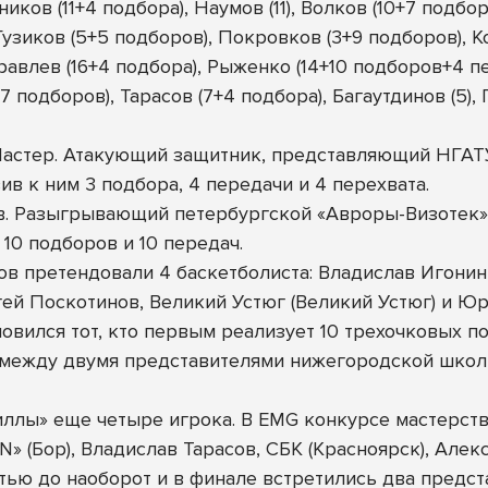
нников (11+4 подбора), Наумов (11), Волков (10+7 подб
 Гузиков (5+5 подборов), Покровков (3+9 подборов), Ко
равлев (16+4 подбора), Рыженко (14+10 подборов+4 п
 подборов), Тарасов (7+4 подбора), Багаутдинов (5), Г
астер. Атакующий защитник, представляющий НГАТ
ив к ним 3 подбора, 4 передачи и 4 перехвата.
в. Разыгрывающий петербургской «Авроры-Визотек»
 10 подборов и 10 передач.
в претендовали 4 баскетболиста: Владислав Игонин,
ей Поскотинов, Великий Устюг (Великий Устюг) и Юр
овился тот, кто первым реализует 10 трехочковых п
 между двумя представителями нижегородской школы
иллы» еще четыре игрока. В
EMG конкурсе мастерств
 (Бор), Владислав Тарасов, СБК (Красноярск), Алек
тью до наоборот и в финале встретились два предста