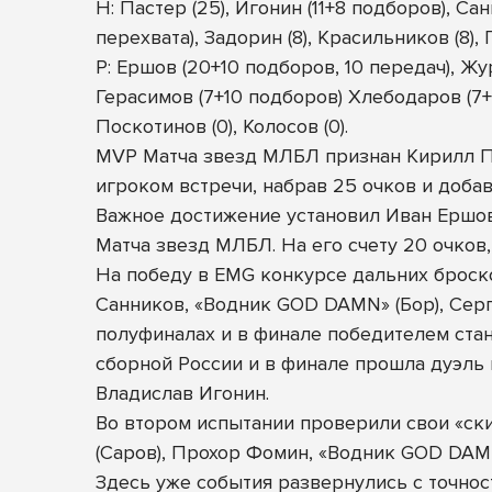
Н: Пастер (25), Игонин (11+8 подборов), Са
перехвата), Задорин (8), Красильников (8),
Р: Ершов (20+10 подборов, 10 передач), Жу
Герасимов (7+10 подборов) Хлебодаров (7+7
Поскотинов (0), Колосов (0).
MVP Матча звезд МЛБЛ признан Кирилл П
игроком встречи, набрав 25 очков и добав
Важное достижение установил Иван Ершо
Матча звезд МЛБЛ. На его счету 20 очков,
На победу в EMG конкурсе дальних броско
Санников, «Водник GOD DAMN» (Бор), Серг
полуфиналах и в финале победителем стан
сборной России и в финале прошла дуэль
Владислав Игонин.
Во втором испытании проверили свои «ск
(Саров), Прохор Фомин, «Водник GOD DAMN»
Здесь уже события развернулись с точнос