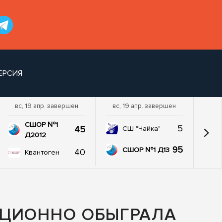
ЕРСИЯ
вс, 19 апр. завершен
вс, 19 апр. завершен
пт,
СШОР №1
5
45
СШ "Чайка"
Д2012
95
СШОР №1 Д13
40
Квантоген
АЦИОННО ОБЫГРАЛА