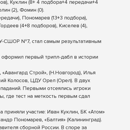
оров), Куклин (8+ 4 подбора+4 передачи+4
лин (2), Фомин (0).
ередачи), Пономарев (13+3 подбора),
ордеев (4+8 подборов), Киселев (4),
У-СШОР №7, стал самым результативным
 оформил первый трипл-дабл в истории
 «Авангард Строй», (Н.Новгород), Илья
ий Колосов, ЦДУ Орел (Орел). В двух
опаданий. Первыми отсеялись игроки
, где тест на меткость первым сдал
а приняли участие:
Иван Куклин, БК «Атом»
сандр Пономарев, «Балтия» (Калининград).
вителя сборной России. В споре за