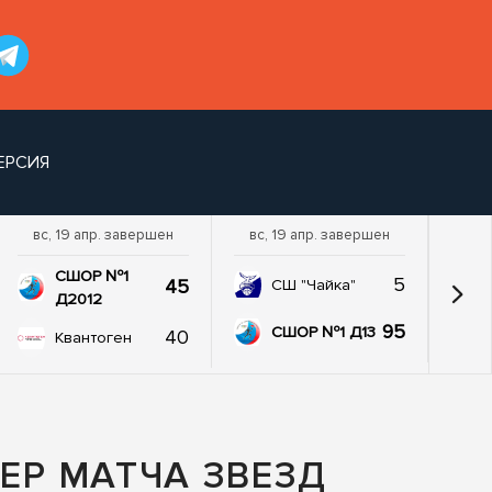
ЕРСИЯ
вс, 19 апр. завершен
вс, 19 апр. завершен
пт,
СШОР №1
5
45
СШ "Чайка"
Д2012
95
СШОР №1 Д13
40
Квантоген
ЕР МАТЧА ЗВЕЗД