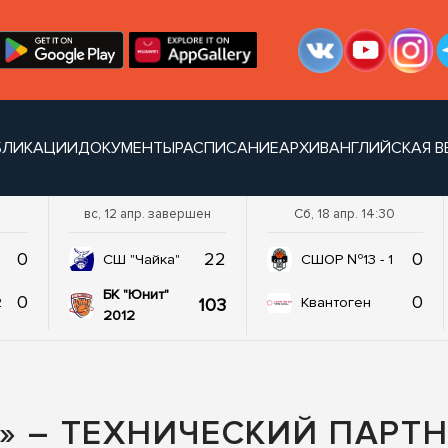
БЛИКАЦИИ
ДОКУМЕНТЫ
РАСПИСАНИЕ
АРХИВ
АНГЛИЙСКАЯ В
вс, 12 апр. завершен
Сб, 18 апр. 14:30
0
22
0
СШ "Чайка"
СШОР №13 - 1
БК "Юнит"
0
0
103
2
Квантоген
2012
» – ТЕХНИЧЕСКИЙ ПАРТН