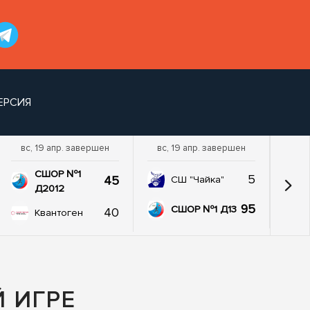
ЕРСИЯ
вс, 19 апр. завершен
вс, 19 апр. завершен
пт,
СШОР №1
5
45
СШ "Чайка"
Д2012
95
СШОР №1 Д13
40
Квантоген
Й ИГРЕ