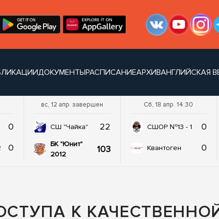
БЛИКАЦИИ
ДОКУМЕНТЫ
РАСПИСАНИЕ
АРХИВ
АНГЛИЙСКАЯ В
вс, 12 апр. завершен
Сб, 18 апр. 14:30
0
22
0
СШ "Чайка"
СШОР №13 - 1
БК "Юнит"
0
0
103
2
Квантоген
2012
ДОСТУПА К КАЧЕСТВЕННО