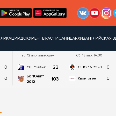
БЛИКАЦИИ
ДОКУМЕНТЫ
РАСПИСАНИЕ
АРХИВ
АНГЛИЙСКАЯ В
вс, 12 апр. завершен
Сб, 18 апр. 14:30
0
22
0
СШ "Чайка"
СШОР №13 - 1
БК "Юнит"
0
0
103
2
Квантоген
2012