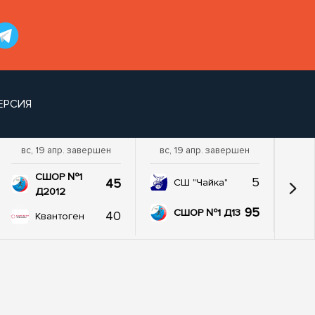
ЕРСИЯ
вс, 19 апр. завершен
вс, 19 апр. завершен
пт,
СШОР №1
5
45
СШ "Чайка"
Д2012
95
СШОР №1 Д13
40
Квантоген