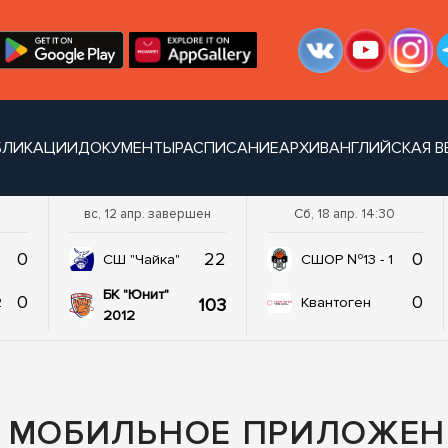
БЛИКАЦИИ
ДОКУМЕНТЫ
РАСПИСАНИЕ
АРХИВ
АНГЛИЙСКАЯ В
вс, 12 апр. завершен
Сб, 18 апр. 14:30
0
22
0
СШ "Чайка"
СШОР №13 - 1
БК "Юнит"
0
0
103
2
Квантоген
2012
Е МОБИЛЬНОЕ ПРИЛОЖЕН