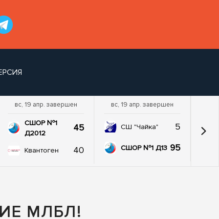
ЕРСИЯ
вс, 19 апр. завершен
вс, 19 апр. завершен
пт,
СШОР №1
5
45
СШ "Чайка"
Д2012
95
СШОР №1 Д13
40
Квантоген
ИЕ МЛБЛ!