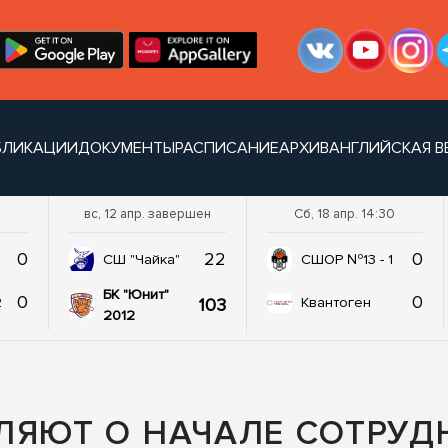
БЛИКАЦИИ
ДОКУМЕНТЫ
РАСПИСАНИЕ
АРХИВ
АНГЛИЙСКАЯ В
вс, 12 апр. завершен
Сб, 18 апр. 14:30
0
22
0
СШ "Чайка"
СШОР №13 - 1
БК "Юнит"
0
0
103
2
Квантоген
2012
ЛЯЮТ О НАЧАЛЕ СОТРУД