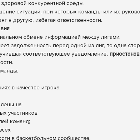
здоровой конкурентной среды.
ение ситуаций, при которых команды или их руков
ят в другую, избегая ответственности.
вия:
циальном обмене информацией между лигами.
меет задолженность перед одной из лиг, то одна ст
олучившая соответствующее уведомление,
приостанав
ости.
оманды:
иях в качестве игрока.
лены на:
ых участников;
лей команд;
всех;
ости в баскетбольном сообществе.