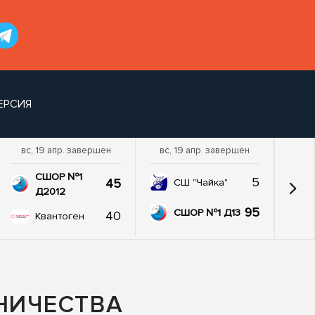
ЕРСИЯ
вс, 19 апр. завершен
вс, 19 апр. завершен
пт,
СШОР №1
5
45
СШ "Чайка"
Д2012
95
СШОР №1 Д13
40
Квантоген
НИЧЕСТВА