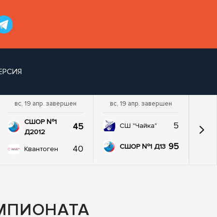
ЕРСИЯ
вс, 19 апр. завершен
вс, 19 апр. завершен
пт,
СШОР №1
5
45
СШ "Чайка"
Д2012
95
СШОР №1 Д13
40
Квантоген
ЕМПИОНАТА