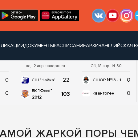
БЛИКАЦИИ
ДОКУМЕНТЫ
РАСПИСАНИЕ
АРХИВ
АНГЛИЙСКАЯ В
вс, 12 апр. завершен
Сб, 18 апр. 14:30
0
22
0
СШ "Чайка"
СШОР №13 - 1
БК "Юнит"
0
0
103
2
Квантоген
2012
 САМОЙ ЖАРКОЙ ПОРЫ Ч