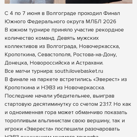
С 4 по 7 июня в Волгограде проходил Финал
Южного Федерального округа МЛБЛ 2026
В южном турнире приняло участие рекордное
количество команд. Девять мужских
коллективов из Волгограда, Новочеркасска,
Кропоткина, Севастополя, Ростова-на-Дону,
Донецка, Новороссийска и Астрахани.
Все матчи турнира: south.ilovebasket.ru
В финале на паркете встретились «Эверест» из
Кропоткина и НЭВЗ из Новочеркасска.
Последние начали убедительнее, выиграв
стартовую десятиминутку со счетом 23:17. Но как
и одноименная гора может обманчиво показать
торопливым альпинистам свою вершину, так и
игроки «Эвереста» поспешили разочаровать
НЭВЗ ощущением мнимого триумфа.